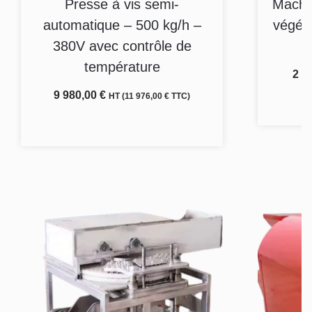
Presse à vis semi-
Machin
automatique – 500 kg/h –
végét
380V avec contrôle de
température
2 8
9 980,00
€
HT (
11 976,00
€
TTC)
Ajouter au panier