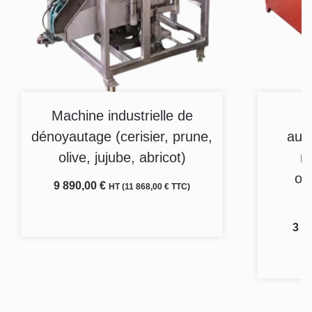
Machine industrielle de
T
dénoyautage (cerisier, prune,
aut
olive, jujube, abricot)
ro
ol
9 890,00
€
HT (
11 868,00
€
TTC)
Ajouter au panier
3 3