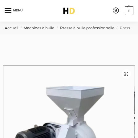
MENU
0
Accueil
Machines à huile
Presse à huile professionnelle
Presse à huile 400kg/h pour thé, fruit de palme, abrasin
/
/
/