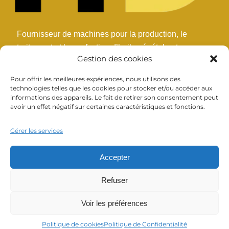
Fournisseur de machines pour la production, le
traitement et la confection d’huile végétale et
Gestion des cookies
commestible.
Pour offrir les meilleures expériences, nous utilisons des
technologies telles que les cookies pour stocker et/ou accéder aux
LIENS UTILES
informations des appareils. Le fait de retirer son consentement peut
avoir un effet négatif sur certaines caractéristiques et fonctions.
Gérer les services
Accepter
NOS PRODUITS
Refuser
Voir les préférences
Politique de cookies
Politique de Confidentialité