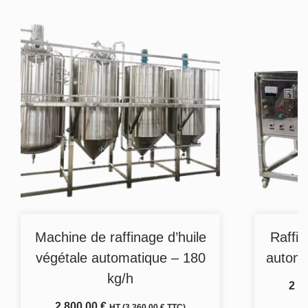
Machine de raffinage d’huile
Raffin
végétale automatique – 180
automa
kg/h
2 4
2 800,00
€
HT (
3 360,00
€
TTC)