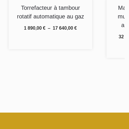
Torrefacteur à tambour
Mach
rotatif automatique au gaz
mult
au
1 890,00
€
–
17 640,00
€
32 1
Choix des options