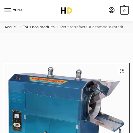
MENU
0
Accueil
Tous nos produits
Petit torréfacteur à tambour rotatif pour arachides – 0.37 kW
/
/