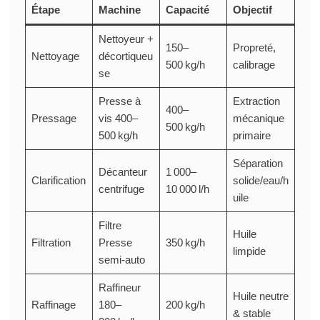
Étape
Machine
Capacité
Objectif
Nettoyeur +
150–
Propreté,
Nettoyage
décortiqueu
500 kg/h
calibrage
se
Presse à
Extraction
400–
Pressage
vis 400–
mécanique
500 kg/h
500 kg/h
primaire
Séparation
Décanteur
1 000–
Clarification
solide/eau/h
centrifuge
10 000 l/h
uile
Filtre
Huile
Filtration
Presse
350 kg/h
limpide
semi-auto
Raffineur
Huile neutre
Raffinage
180–
200 kg/h
& stable