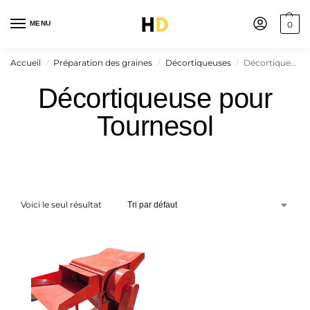
MENU
0
Accueil
Préparation des graines
Décortiqueuses
Décortiqueuse pour Tournesol
/
/
/
Décortiqueuse pour
Tournesol
Voici le seul résultat