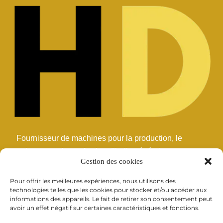
Fournisseur de machines pour la production, le
traitement et la confection d’huile végétale et
Gestion des cookies
commestible.
Pour offrir les meilleures expériences, nous utilisons des
technologies telles que les cookies pour stocker et/ou accéder aux
LIENS UTILES
informations des appareils. Le fait de retirer son consentement peut
avoir un effet négatif sur certaines caractéristiques et fonctions.