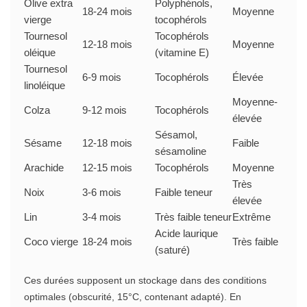
Olive extra
Polyphénols,
18-24 mois
Moyenne
vierge
tocophérols
Tournesol
Tocophérols
12-18 mois
Moyenne
oléique
(vitamine E)
Tournesol
6-9 mois
Tocophérols
Élevée
linoléique
Moyenne-
Colza
9-12 mois
Tocophérols
élevée
Sésamol,
Sésame
12-18 mois
Faible
sésamoline
Arachide
12-15 mois
Tocophérols
Moyenne
Très
Noix
3-6 mois
Faible teneur
élevée
Lin
3-4 mois
Très faible teneur
Extrême
Acide laurique
Coco vierge
18-24 mois
Très faible
(saturé)
Ces durées supposent un stockage dans des conditions
optimales (obscurité, 15°C, contenant adapté). En