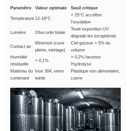
Paramètre
Valeur optimale
Seuil critique
> 25°C accélère
Température
12-18°C
l’oxydation
Toute exposition UV
Lumière
Obscurité totale
dégrade les tocophérols
Minimisé (cuve
Ciel gazeux > 5% du
Contact air
pleine, inertage)
volume
Humidité
> 0,2% favorise
< 0,1%
résiduelle
l’hydrolyse
Matériau du
Inox 304, verre
Plastique non alimentaire,
contenant
teinté
cuivre